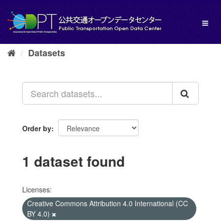
Skip
to
Toggl
content
naviga
Datasets
Order by
1 dataset found
Licenses:
Creative Commons Attribution 4.0 International (CC
BY 4.0)