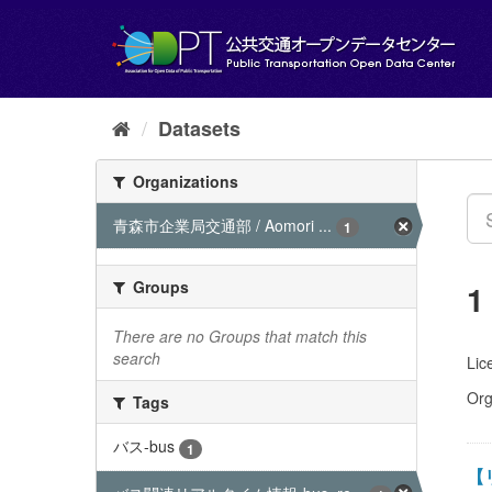
Skip
to
content
Datasets
Organizations
青森市企業局交通部 / Aomori ...
1
Groups
1
There are no Groups that match this
search
Lic
Org
Tags
バス-bus
1
【リ