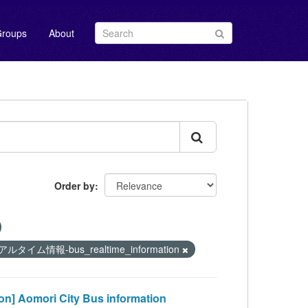
roups
About
Order by
タイム情報-bus_realtime_information
mori City Bus information