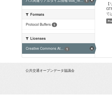
バス関連リアルタイム情報-bus_re...
1
【リ
GT
ては
Formats
Pro
Protocol Buffers
1
Licenses
Creative Commons At...
1
公共交通オープンデータ協議会