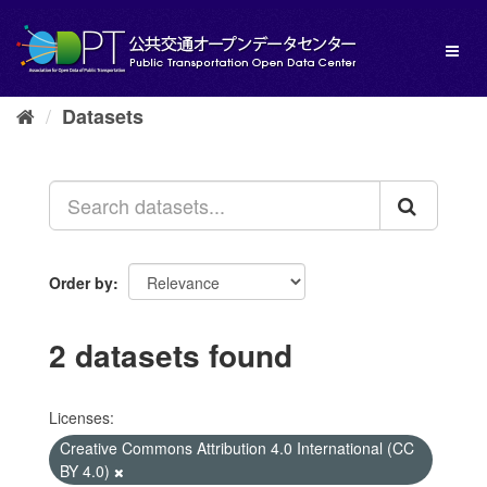
Skip
to
Toggl
content
naviga
Datasets
Order by
2 datasets found
Licenses:
Creative Commons Attribution 4.0 International (CC
BY 4.0)