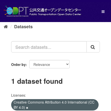
Skip
to
Toggl
content
naviga
Datasets
Order by
1 dataset found
Licenses:
Creative Commons Attribution 4.0 International (CC
BY 4.0)