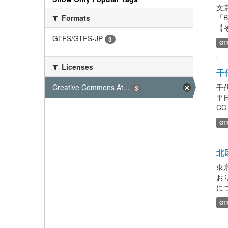
文
「
Formats
【
GTFS/GTFS-JP
3
GT
Licenses
千代
Creative Commons At...
千
3
平
C
GT
北区
東
お
につ
GT