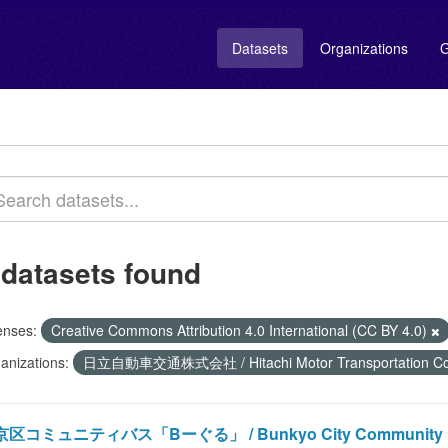
Datasets
Organizations
G
 datasets found
enses:
Creative Commons Attribution 4.0 International (CC BY 4.0)
anizations:
日立自動車交通株式会社 / Hitachi Motor Transportation Co.
区コミュニティバス「Bーぐる」 / Bunkyo City Community Bu