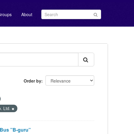
roups
About
Order by
 Ltd.
s ”B-guru”