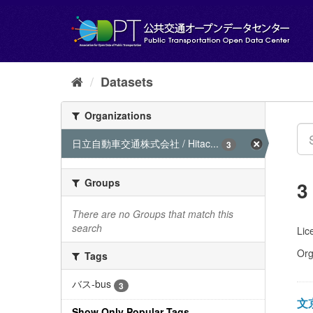
Skip
to
content
Datasets
Organizations
日立自動車交通株式会社 / Hitac...
3
Groups
3
There are no Groups that match this
search
Lic
Org
Tags
バス-bus
3
文京
Show Only Popular Tags