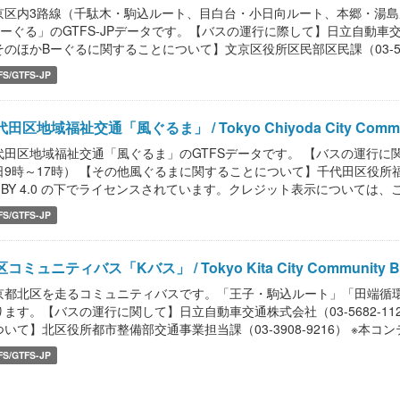
京区内3路線（千駄木・駒込ルート、目白台・小日向ルート、本郷・湯
Bーぐる」のGTFS-JPデータです。【バスの運行に際して】日立自動車交通株式
そのほかBーぐるに関することについて】文京区役所区民部区民課（03-5803
FS/GTFS-JP
田区地域福祉交通「風ぐるま」 / Tokyo Chiyoda City Comm
代田区地域福祉交通「風ぐるま」のGTFSデータです。 【バスの運行に関して
日9時～17時） 【その他風ぐるまに関することについて】千代田区役所福祉総
C BY 4.0 の下でライセンスされています。クレジット表示については、こち
FS/GTFS-JP
コミュニティバス「Kバス」 / Tokyo Kita City Community Bu
京都北区を走るコミュニティバスです。「王子・駒込ルート」「田端循
ります。【バスの運行に関して】日立自動車交通株式会社（03-5682-11
いて】北区役所都市整備部交通事業担当課（03-3908-9216） ※本コンテンツ等
FS/GTFS-JP