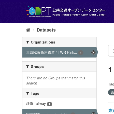
Skip
to
content
Datasets
Organizations
東京臨海高速鉄道 / TWR Rink...
1
Groups
1
There are no Groups that match this
search
Tag
東
Tags
鉄道-railway
1
東京