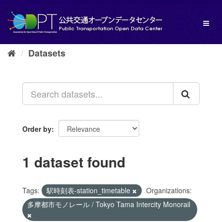
Skip
to
Toggl
content
naviga
Datasets
Order by
1 dataset found
Tags:
駅時刻表-station_timetable
Organizations:
多摩都市モノレール / Tokyo Tama Intercity Monorail