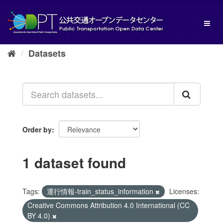
Skip
to
Toggl
content
naviga
Datasets
Order by
1 dataset found
Tags:
運行情報-train_status_information
Licenses:
Creative Commons Attribution 4.0 International (CC
BY 4.0)