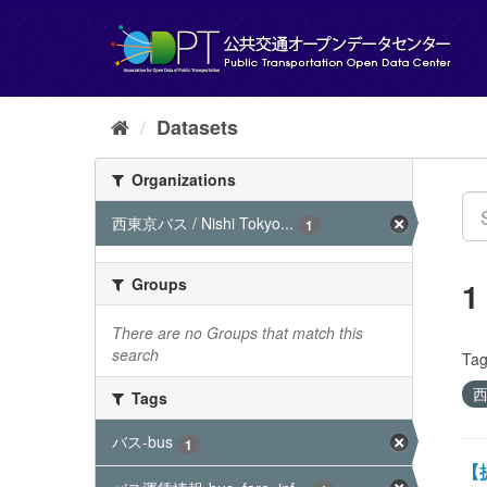
Skip
to
content
Datasets
Organizations
西東京バス / Nishi Tokyo...
1
Groups
1
There are no Groups that match this
search
Tag
西
Tags
バス-bus
1
【提