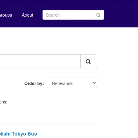
roups
About
Order by
ons:
shi Tokyo Bus