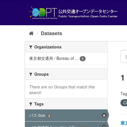
Skip
to
content
Datasets
Organizations
東京都交通局 / Bureau of ...
1
Groups
1
There are no Groups that match this
search
Tag
C
Tags
バス-bus
1
東京