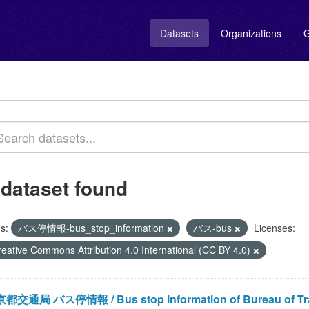
Datasets
Organizations
G
 dataset found
s:
バス停情報-bus_stop_information
バス-bus
Licenses:
reative Commons Attribution 4.0 International (CC BY 4.0)
都交通局 バス停情報 / Bus stop information of Bureau of Trans