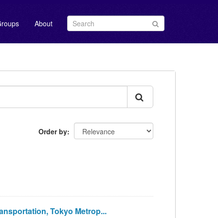
roups
About
Order by
portation, Tokyo Metrop...