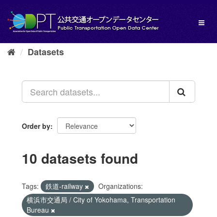
Skip
to
Toggl
content
naviga
Datasets
Order by
10 datasets found
Tags:
鉄道-railway
Organizations:
横浜市交通局 / City of Yokohama, Transportation
Bureau