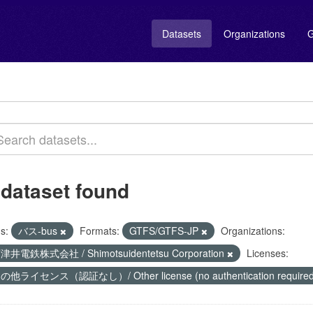
Datasets
Organizations
G
 dataset found
s:
バス-bus
Formats:
GTFS/GTFS-JP
Organizations:
津井電鉄株式会社 / Shimotsuidentetsu Corporation
Licenses:
の他ライセンス（認証なし）/ Other license (no authentication require