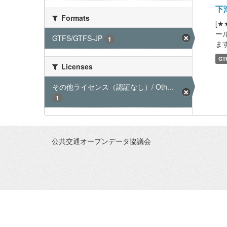
下
Formats
[
ー
GTFS/GTFS-JP
1
ます
GT
Licenses
その他ライセンス（認証なし）/ Oth...
1
公共交通オープンデータ協議会