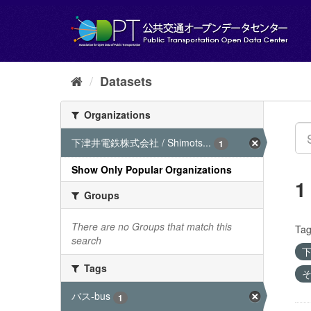
Skip
to
content
Datasets
Organizations
下津井電鉄株式会社 / Shimots...
1
Show Only Popular Organizations
1
Groups
There are no Groups that match this
Tag
search
下
Tags
そ
バス-bus
1