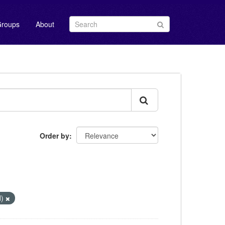
roups
About
Order by
d)