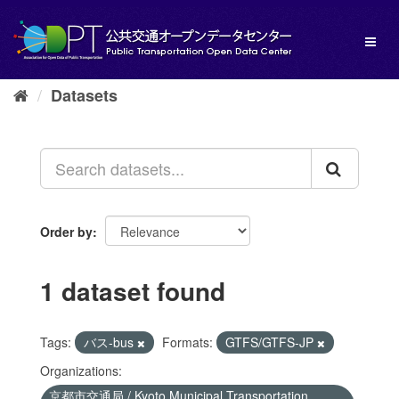
Skip
to
Toggl
content
naviga
Datasets
Order by
1 dataset found
Tags:
バス-bus
Formats:
GTFS/GTFS-JP
Organizations:
京都市交通局 / Kyoto Municipal Transportation