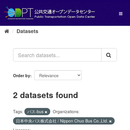
Skip
to
Toggl
content
naviga
Datasets
Order by
2 datasets found
Tags:
バス-bus
Organizations:
日本中央バス株式会社 / Nippon Chuo Bus Co.,Ltd.