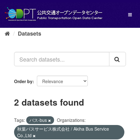
Skip
to
Toggl
content
naviga
Datasets
Order by
2 datasets found
Tags:
バス-bus
Organizations:
秋葉バスサービス株式会社 / Akiha Bus Service
Co.,Ltd