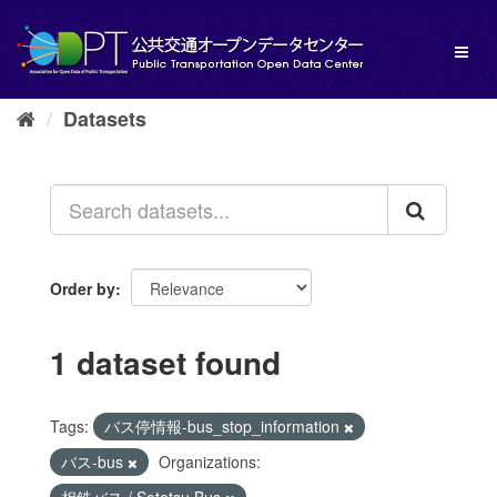
Skip
to
Toggl
content
naviga
Datasets
Order by
1 dataset found
Tags:
バス停情報-bus_stop_information
バス-bus
Organizations: