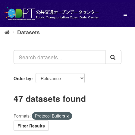
Skip
to
Toggl
content
naviga
Datasets
Order by
47 datasets found
Formats:
Protocol Buffers
Filter Results