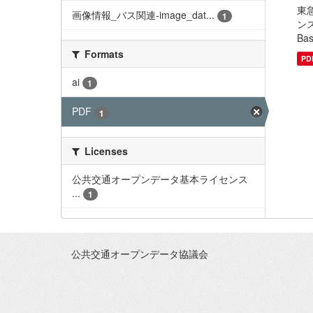
東急
画像情報_バス関連-image_dat...
1
ンス
Basi
Formats
PD
ai
1
PDF
1
Licenses
公共交通オープンデータ基本ライセンス
...
1
公共交通オープンデータ協議会