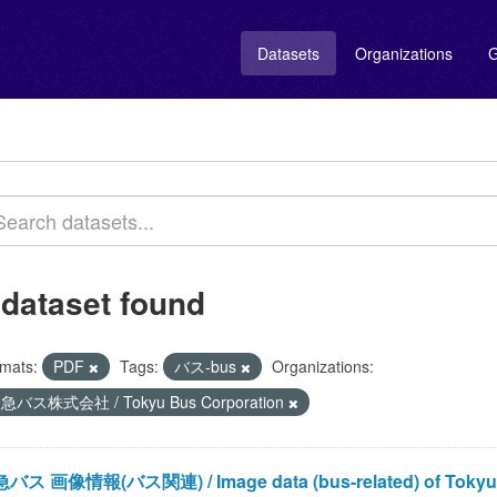
Datasets
Organizations
G
 dataset found
mats:
PDF
Tags:
バス-bus
Organizations:
急バス株式会社 / Tokyu Bus Corporation
バス 画像情報(バス関連) / Image data (bus-related) of Tokyu