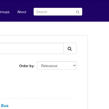
roups
About
Order by
 Bus