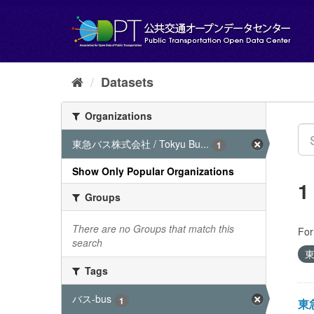
Skip
to
content
Datasets
Organizations
東急バス株式会社 / Tokyu Bu...
1
Show Only Popular Organizations
1
Groups
There are no Groups that match this
For
search
東
Tags
バス-bus
1
東急