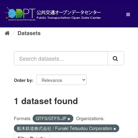
Skip
to
Toggl
content
naviga
Datasets
Order by
1 dataset found
Formats:
GTFS/GTFS-JP
Organizations:
船木鉄道株式会社 / Funaki Tetsudou Corporation