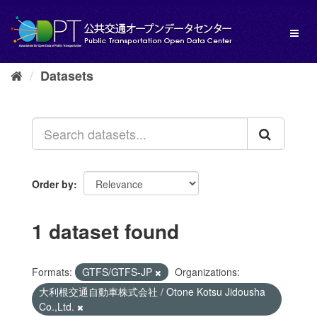
Skip
to
Toggl
content
naviga
Datasets
Order by
1 dataset found
Formats:
GTFS/GTFS-JP
Organizations:
大利根交通自動車株式会社 / Otone Kotsu Jidousha
Co.,Ltd.