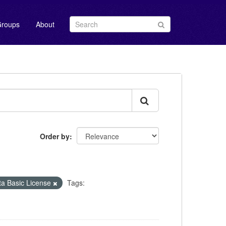
roups
About
Order by
Basic License
Tags: