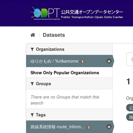
Skip
to
content
Datasets
Organizations
ゆりかもめ / Yurikamome
1
Show Only Popular Organizations
1
Groups
There are no Groups that match this
Org
search
公
Tags
路
路線系統情報-route_inform...
1