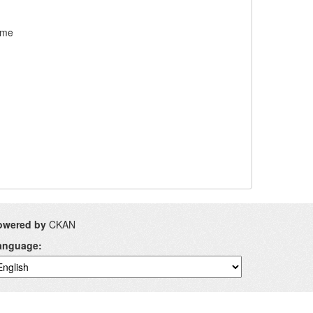
ome
owered by
CKAN
anguage