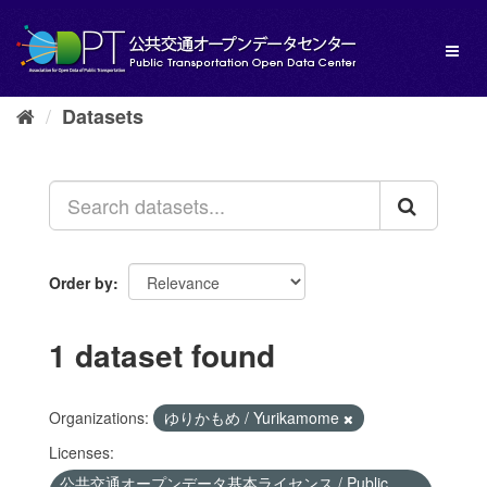
Skip
to
Toggl
content
naviga
Datasets
Order by
1 dataset found
Organizations:
ゆりかもめ / Yurikamome
Licenses:
公共交通オープンデータ基本ライセンス / Public