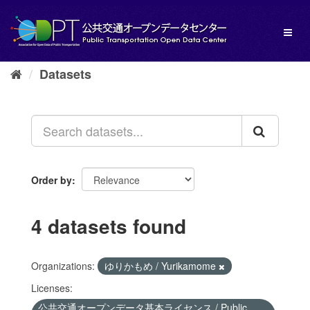
Skip
to
Toggl
content
naviga
Datasets
Order by
4 datasets found
Organizations:
ゆりかもめ / Yurikamome
Licenses:
公共交通オープンデータ基本ライセンス / Public