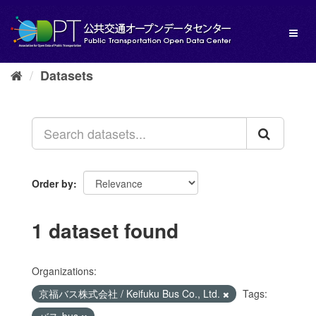
Skip
to
Toggl
content
naviga
Datasets
Order by
1 dataset found
Organizations:
京福バス株式会社 / Keifuku Bus Co., Ltd.
Tags: