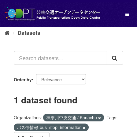
Skip
to
Toggl
content
naviga
Datasets
Order by
1 dataset found
Organizations:
神奈川中央交通 / Kanachu
Tags:
バス停情報-bus_stop_information