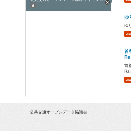
6
ゆり
ゆり
JS
首都
Ra
首都
Rai
JS
公共交通オープンデータ協議会