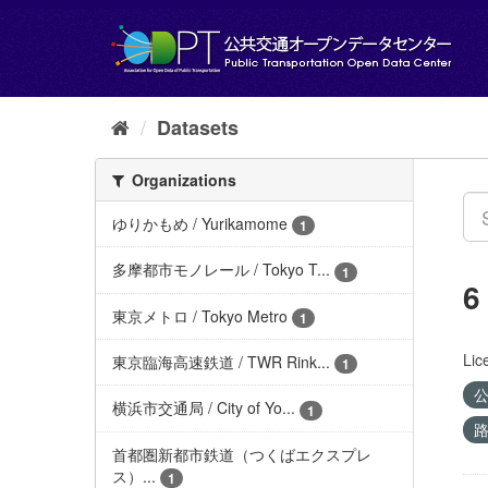
Skip
to
content
Datasets
Organizations
ゆりかもめ / Yurikamome
1
多摩都市モノレール / Tokyo T...
1
6
東京メトロ / Tokyo Metro
1
Lic
東京臨海高速鉄道 / TWR Rink...
1
公
横浜市交通局 / City of Yo...
1
路
首都圏新都市鉄道（つくばエクスプレ
ス）...
1