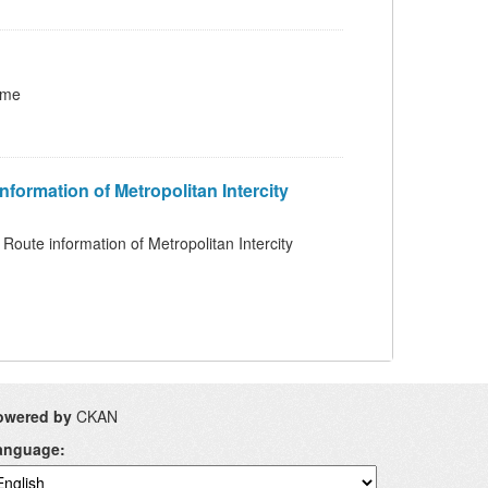
ome
 of Metropolitan Intercity
ion of Metropolitan Intercity
owered by
CKAN
anguage