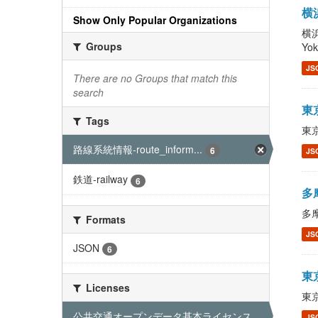
横浜
Show Only Popular Organizations
横浜
Groups
Yo
JS
There are no Groups that match this
search
東京
Tags
東京
路線系統情報-route_inform...
6
JS
鉄道-railway
6
多摩
多摩
Formats
JS
JSON
6
東京
Licenses
東京
公共交通オープンデータ基本ライセンス ...
JS