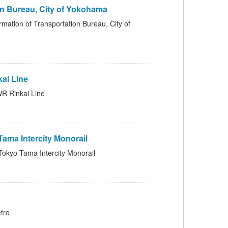
Bureau, City of Yokohama
ransportation Bureau, City of
i Line
inkai Line
 Intercity Monorail
ama Intercity Monorail
tro