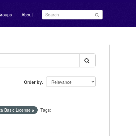
roups
About
Order by
Basic License
Tags: