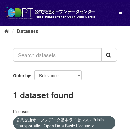
Skip
to
Toggl
content
naviga
Datasets
Order by
1 dataset found
Licenses:
公共交通オープンデータ基本ライセンス / Public
Transportation Open Data Basic License