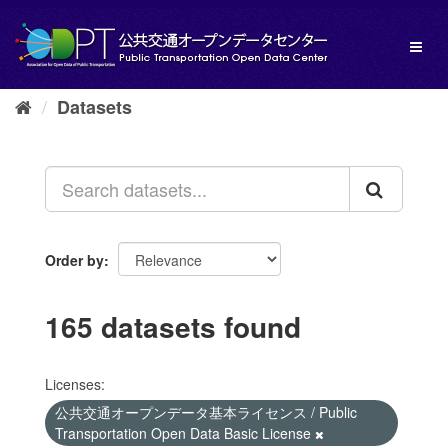
Skip
to
Toggl
content
naviga
Datasets
Order by
165 datasets found
Licenses:
公共交通オープンデータ基本ライセンス / Public
Transportation Open Data Basic License