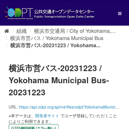
ス
キ
Toggl
ッ
naviga
プ
し
組織
横浜市交通局 / City of Yokohama,...
て
横浜市営バス / Yokohama Municipal Bus
内
容
横浜市営バス-20231223 / Yokohama...
へ
横浜市営バス-20231223 /
Yokohama Municipal Bus-
20231223
URL:
https://api.odpt.org/api/v4/files/odpt/YokohamaMunicipal/Bus.zip?date=20231223&acl:consumerKey=[アクセストークン/YOUR_ACCESS_TOKEN]
※本データは、
開発者サイト
でユーザ登録していただくこと
によりご利用できます。