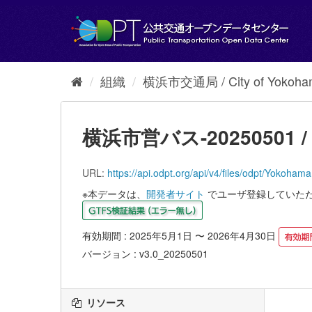
ス
キ
ッ
プ
し
て
組織
横浜市交通局 / City of Yokoham
内
容
へ
横浜市営バス-20250501 / Yo
URL:
https://api.odpt.org/api/v4/files/odpt/
※本データは、
開発者サイト
でユーザ登録していた
有効期間 : 2025年5月1日 〜 2026年4月30日
バージョン : v3.0_20250501
リソース