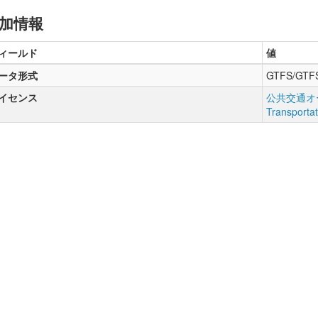
加情報
ィールド
値
ータ形式
GTFS/GTF
イセンス
公共交通オー
Transporta