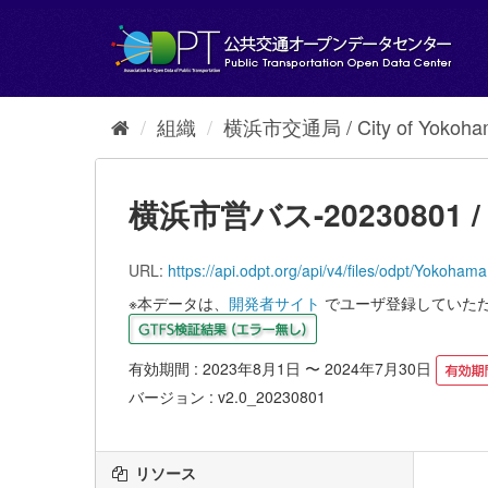
ス
キ
ッ
プ
し
て
組織
横浜市交通局 / City of Yokoham
内
容
へ
横浜市営バス-20230801 / Yo
URL:
https://api.odpt.org/api/v4/files/odpt/
※本データは、
開発者サイト
でユーザ登録していた
有効期間 : 2023年8月1日 〜 2024年7月30日
バージョン : v2.0_20230801
リソース