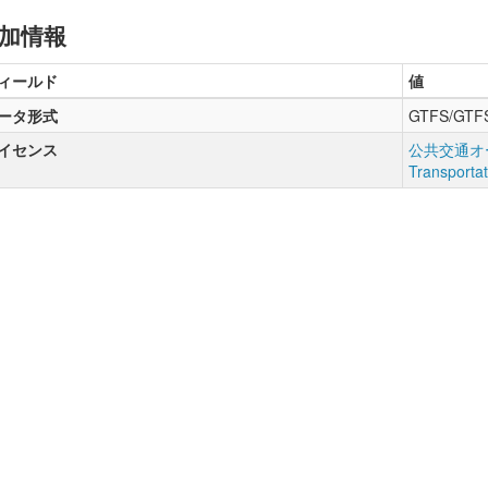
加情報
ィールド
値
ータ形式
GTFS/GTF
イセンス
公共交通オー
Transporta