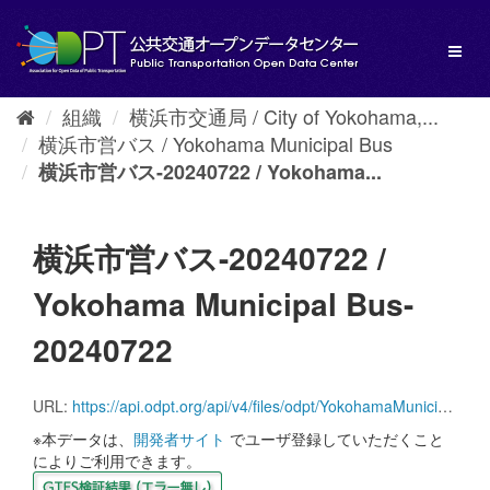
ス
キ
Toggl
ッ
naviga
プ
し
組織
横浜市交通局 / City of Yokohama,...
て
横浜市営バス / Yokohama Municipal Bus
内
容
横浜市営バス-20240722 / Yokohama...
へ
横浜市営バス-20240722 /
Yokohama Municipal Bus-
20240722
URL:
https://api.odpt.org/api/v4/files/odpt/YokohamaMunicipal/Bus.zip?date=20240722&acl:consumerKey=[アクセストークン/YOUR_ACCESS_TOKEN]
※本データは、
開発者サイト
でユーザ登録していただくこと
によりご利用できます。