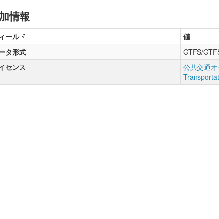
加情報
ィールド
値
ータ形式
GTFS/GTF
イセンス
公共交通オー
Transporta