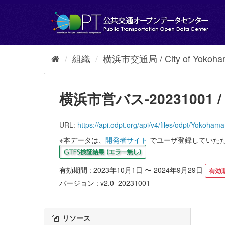
ス
キ
ッ
プ
し
て
組織
横浜市交通局 / City of Yokoham
内
容
へ
横浜市営バス-20231001 / Yo
URL:
https://api.odpt.org/api/v4/files/odpt/
※本データは、
開発者サイト
でユーザ登録していた
有効期間 : 2023年10月1日 〜 2024年9月29日
バージョン : v2.0_20231001
リソース