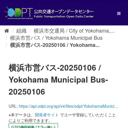
ス
キ
Toggl
ッ
naviga
プ
し
組織
横浜市交通局 / City of Yokohama,...
て
横浜市営バス / Yokohama Municipal Bus
内
容
横浜市営バス-20250106 / Yokohama...
へ
横浜市営バス-20250106 /
Yokohama Municipal Bus-
20250106
URL:
https://api.odpt.org/api/v4/files/odpt/YokohamaMunicipal/Bus.zip?date=20250106&acl:consumerKey=[アクセストークン/YOUR_ACCESS_TOKEN]
※本データは、
開発者サイト
でユーザ登録していただくこと
によりご利用できます。