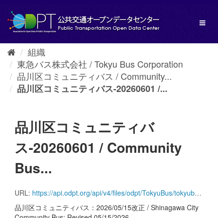
ス
キ
Toggl
ッ
naviga
プ
し
組織
て
東急バス株式会社 / Tokyu Bus Corporation
内
容
品川区コミュニティバス / Community...
へ
品川区コミュニティバス-20260601 /...
品川区コミュニティバ
ス-20260601 / Community
Bus...
URL:
https://api.odpt.org/api/v4/files/odpt/TokyuBus/tokyubus_community_ShinagawaCity.zip?date=20260601&acl:consumerKey=[アクセストークン/YOUR_ACCESS_TOKEN]
品川区コミュニティバス：2026/05/15改正 / Shinagawa City
Community Bus: Revised 05/15/2026