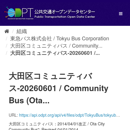
ス
キ
Toggl
ッ
naviga
プ
し
組織
て
東急バス株式会社 / Tokyu Bus Corporation
内
容
大田区コミュニティバス / Community...
へ
大田区コミュニティバス-20260601 /...
大田区コミュニティバ
ス-20260601 / Community
Bus (Ota...
URL:
https://api.odpt.org/api/v4/files/odpt/TokyuBus/tokyubus_community_OtaCity.zip?date=20260601&acl:consumerKey=[アクセストークン/YOUR_ACCESS_TOKEN]
大田区コミュニティバス：2014/04/01改正 / Ota City
Community Bus": Revised 04/01/2014