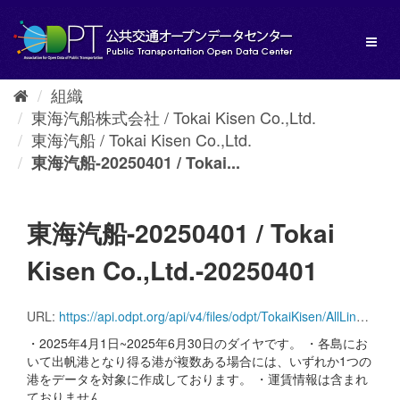
ス
キ
Toggl
ッ
naviga
プ
し
組織
て
東海汽船株式会社 / Tokai Kisen Co.,Ltd.
内
容
東海汽船 / Tokai Kisen Co.,Ltd.
へ
東海汽船-20250401 / Tokai...
東海汽船-20250401 / Tokai
Kisen Co.,Ltd.-20250401
URL:
https://api.odpt.org/api/v4/files/odpt/TokaiKisen/AllLines.zip?date=20250401&acl:consumerKey=[アクセストークン/YOUR_ACCESS_TOKEN]
・2025年4月1日~2025年6月30日のダイヤです。 ・各島にお
いて出帆港となり得る港が複数ある場合には、いずれか1つの
港をデータを対象に作成しております。 ・運賃情報は含まれ
ておりません。