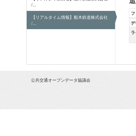
追
/...
フ
【リアルタイム情報】船木鉄道株式会社
デ
/...
ラ
公共交通オープンデータ協議会