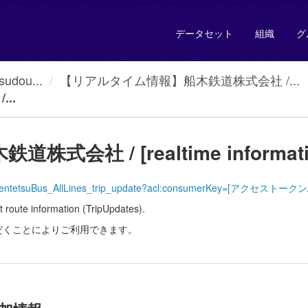
データセット
組織
グ
dou...
【リアルタイム情報】船木鉄道株式会社 /...
..
社 / [realtime information
e/odpt_SentetsuBus_AllLines_trip_update?acl:consumerKey=[アクセス
 information (TripUpdates).
だくことによりご利用できます。