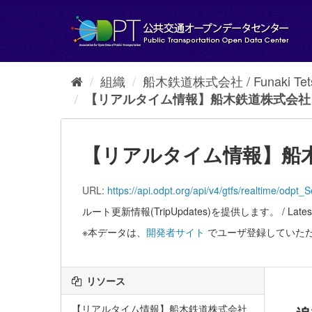
ス
キ
ッ
プ
し
て
組織
船木鉄道株式会社 / Funaki Tetsu
内
【リアルタイム情報】船木鉄道株式会社 /.
容
へ
【リアルタイム情報】船木鉄道株式会
URL:
https://api.odpt.org/api/v4/gtfs/realtim
ルート更新情報(TripUpdates)を提供します。 / Latest route
※本データは、
開発者サイト
でユーザ登録していた
リソース
【リアルタイム情報】船木鉄道株式会社