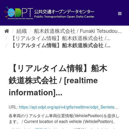
ス
キ
Toggl
ッ
naviga
プ
し
組織
船木鉄道株式会社 / Funaki Tetsudou...
て
【リアルタイム情報】船木鉄道株式会社 /...
内
容
【リアルタイム情報】船木鉄道株式会社 /...
へ
【リアルタイム情報】船木
鉄道株式会社 / [realtime
information]...
URL:
https://api.odpt.org/api/v4/gtfs/realtime/odpt_SentetsuBus_AllLines_vehicle?acl:consumerKey=[アクセストークン/YOUR_ACCESS_TOKEN]
各車両のリアルタイム車両位置情報(VehiclePosition)を提供し
ます。 / Current location of each vehicle (VehiclePosition).