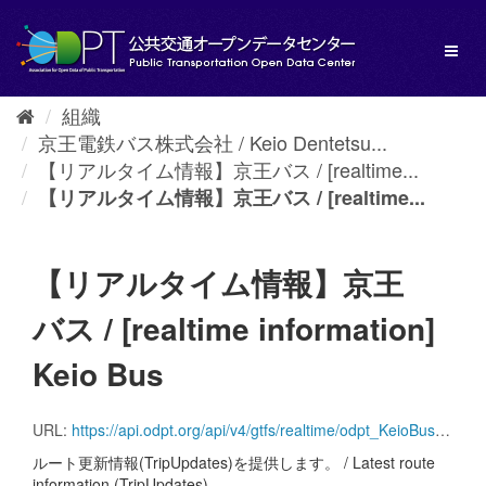
ス
キ
Toggl
ッ
naviga
プ
し
組織
て
京王電鉄バス株式会社 / Keio Dentetsu...
内
容
【リアルタイム情報】京王バス / [realtime...
へ
【リアルタイム情報】京王バス / [realtime...
【リアルタイム情報】京王
バス / [realtime information]
Keio Bus
URL:
https://api.odpt.org/api/v4/gtfs/realtime/odpt_KeioBus_AllLines_trip_update?acl:consumerKey=[アクセストークン/YOUR_ACCESS_TOKEN]
ルート更新情報(TripUpdates)を提供します。 / Latest route
information (TripUpdates).