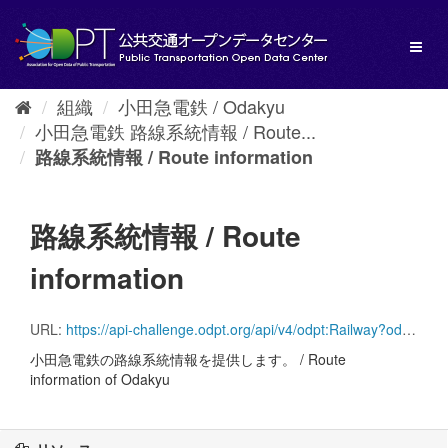
ス
キ
Toggl
ッ
naviga
プ
し
組織
小田急電鉄 / Odakyu
て
小田急電鉄 路線系統情報 / Route...
内
容
路線系統情報 / Route information
へ
路線系統情報 / Route
information
URL:
https://api-challenge.odpt.org/api/v4/odpt:Railway?odpt:operator=odpt.Operator:Odakyu&acl:consumerKey=[Access_Token_for_Challenge2026]
小田急電鉄の路線系統情報を提供します。 / Route
information of Odakyu