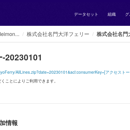
データセット
組織
グ
mon...
株式会社名門大洋フェリー
株式会社名門大
0230101
MeimonTaiyoFerry/AllLines.zip?date=20230101&acl:consumerKey=[
だくことによりご利用できます。
加情報