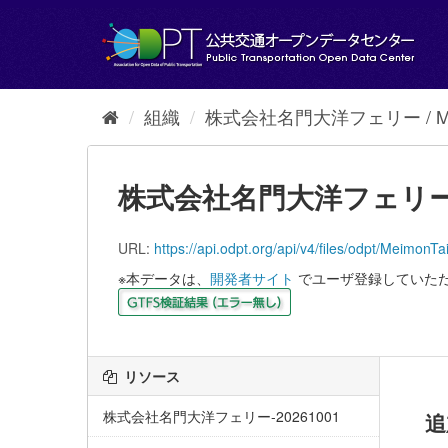
ス
キ
ッ
プ
し
て
組織
株式会社名門大洋フェリー / Mei
内
容
へ
株式会社名門大洋フェリー-2
URL:
https://api.odpt.org/api/v4/files/odpt/
※本データは、
開発者サイト
でユーザ登録していた
リソース
株式会社名門大洋フェリー-20261001
追