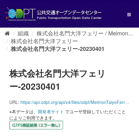
ス
キ
Toggl
ッ
naviga
プ
し
組織
株式会社名門大洋フェリー / Meimon...
て
株式会社名門大洋フェリー
内
容
株式会社名門大洋フェリー-20230401
へ
株式会社名門大洋フェリ
ー-20230401
URL:
https://api.odpt.org/api/v4/files/odpt/MeimonTaiyoFerry/AllLines.zip?date=20230401&acl:consumerKey=[アクセストークン/YOUR_ACCESS_TOKEN]
※本データは、
開発者サイト
でユーザ登録していただくこと
によりご利用できます。