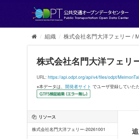
ス
キ
ッ
プ
し
て
組織
株式会社名門大洋フェリー / Mei
内
容
へ
株式会社名門大洋フェリー-2
URL:
https://api.odpt.org/api/v4/files/odpt/
※本データは、
開発者サイト
でユーザ登録していた
リソース
株式会社名門大洋フェリー-20261001
追