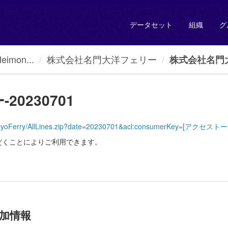
データセット
組織
グ
mon...
株式会社名門大洋フェリー
株式会社名門大
0230701
MeimonTaiyoFerry/AllLines.zip?date=20230701&acl:consumerKey=[
だくことによりご利用できます。
加情報