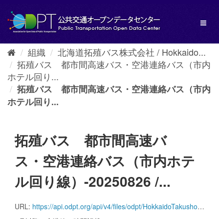
ス
キ
Toggl
ッ
naviga
プ
し
組織
北海道拓殖バス株式会社 / Hokkaido...
て
拓殖バス 都市間高速バス・空港連絡バス（市内
内
容
ホテル回り...
へ
拓殖バス 都市間高速バス・空港連絡バス（市内
ホテル回り...
拓殖バス 都市間高速バ
ス・空港連絡バス（市内ホテ
ル回り線）-20250826 /...
URL:
https://api.odpt.org/api/v4/files/odpt/HokkaidoTakushokuBus/Takusyoku_highway_line.zip?date=20250826&acl:consumerKey=[アクセストークン/YOUR_ACCESS_TOKEN]