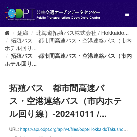
ス
キ
Toggl
ッ
naviga
プ
し
組織
北海道拓殖バス株式会社 / Hokkaido...
て
拓殖バス 都市間高速バス・空港連絡バス（市内
内
容
ホテル回り...
へ
拓殖バス 都市間高速バス・空港連絡バス（市内
ホテル回り...
拓殖バス 都市間高速バ
ス・空港連絡バス（市内ホテ
ル回り線）-20241011 /...
URL:
https://api.odpt.org/api/v4/files/odpt/HokkaidoTakushokuBus/Takusyoku_highway_line.zip?date=20241011&acl:consumerKey=[アクセストークン/YOUR_ACCESS_TOKEN]