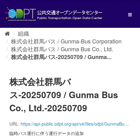
ス
キ
Toggl
ッ
naviga
プ
し
組織
て
株式会社群馬バス / Gunma-Bus Corporation
内
容
株式会社群馬バス / Gunma Bus Co., Ltd.
へ
株式会社群馬バス-20250709 / Gunma...
株式会社群馬バ
ス-20250709 / Gunma Bus
Co., Ltd.-20250709
URL:
https://api-public.odpt.org/api/v4/files/odpt/GunmaBus/AllLines.zip?date=20250709
臨時バス運行に伴う運行データの追加