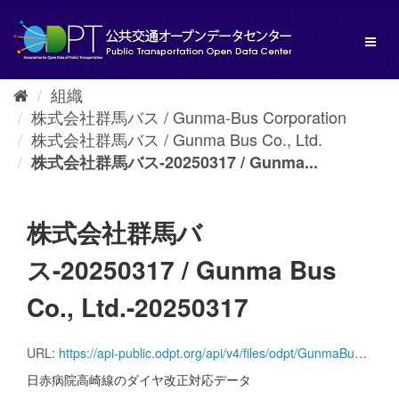
ス
キ
Toggl
ッ
naviga
プ
し
組織
て
株式会社群馬バス / Gunma-Bus Corporation
内
容
株式会社群馬バス / Gunma Bus Co., Ltd.
へ
株式会社群馬バス-20250317 / Gunma...
株式会社群馬バ
ス-20250317 / Gunma Bus
Co., Ltd.-20250317
URL:
https://api-public.odpt.org/api/v4/files/odpt/GunmaBus/AllLines.zip?date=20250317
日赤病院高崎線のダイヤ改正対応データ