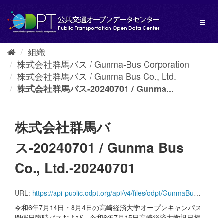
ス
キ
Toggl
ッ
naviga
プ
し
組織
て
株式会社群馬バス / Gunma-Bus Corporation
内
容
株式会社群馬バス / Gunma Bus Co., Ltd.
へ
株式会社群馬バス-20240701 / Gunma...
株式会社群馬バ
ス-20240701 / Gunma Bus
Co., Ltd.-20240701
URL:
https://api-public.odpt.org/api/v4/files/odpt/GunmaBus/AllLines.zip?date=20240701
令和6年7月14日・8月4日の高崎経済大学オープンキャンパス
開催日臨時バスおよび、令和6年7月15日高崎経済大学祝日授