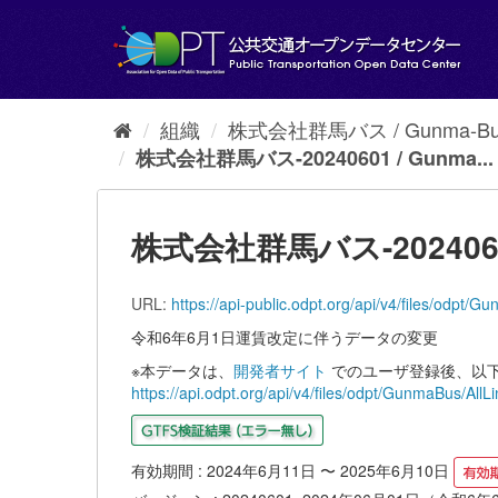
ス
キ
ッ
プ
し
て
組織
株式会社群馬バス / Gunma-Bus 
内
株式会社群馬バス-20240601 / Gunma...
容
へ
株式会社群馬バス-20240601 /
URL:
https://api-public.odpt.org/api/v4/files/odpt
令和6年6月1日運賃改定に伴うデータの変更
※本データは、
開発者サイト
でのユーザ登録後、以下
https://api.odpt.org/api/v4/files/odpt/GunmaBus/A
有効期間 : 2024年6月11日 〜 2025年6月10日