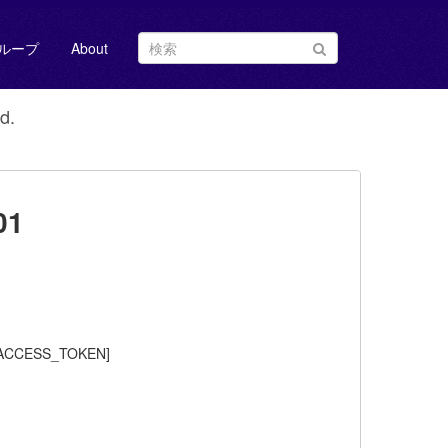
ループ
About
d.
01
CESS_TOKEN]